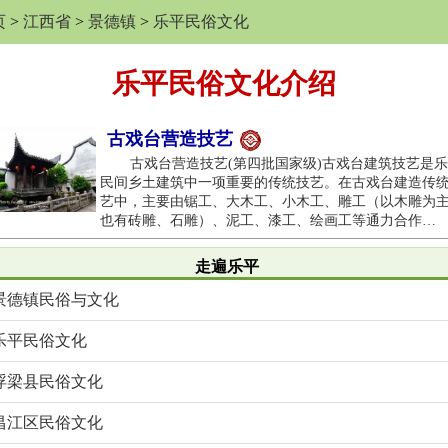
页
>
江西省
>
景德镇
>
乐平民俗文化
乐平民俗文化介绍
古戏台营造技艺
古戏台营造技艺(第四批国家级)古戏台建筑技艺是乐
民间乡土建筑中一项重要的传统技艺。在古戏台建造传
艺中，主要由锯工、大木工、小木工、雕工（以木雕为
也有砖雕、石雕）、泥工、漆工、绘画工等通力合作…
走遍乐平
景德镇民俗与文化
乐平民俗文化
浮梁县民俗文化
昌江区民俗文化