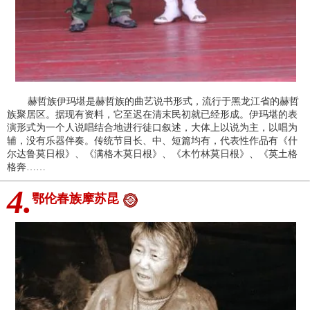
赫哲族伊玛堪是赫哲族的曲艺说书形式，流行于黑龙江省的赫哲
族聚居区。据现有资料，它至迟在清末民初就已经形成。伊玛堪的表
演形式为一个人说唱结合地进行徒口叙述，大体上以说为主，以唱为
辅，没有乐器伴奏。传统节目长、中、短篇均有，代表性作品有《什
尔达鲁莫日根》、《满格木莫日根》、《木竹林莫日根》、《英土格
格奔……
4.
鄂伦春族摩苏昆