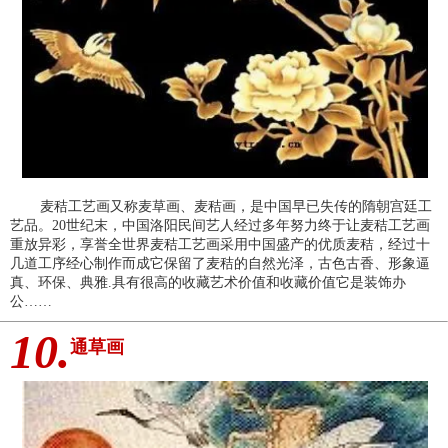
麦秸工艺画又称麦草画、麦秸画，是中国早已失传的隋朝宫廷工
艺品。20世纪末，中国洛阳民间艺人经过多年努力终于让麦秸工艺画
重放异彩，享誉全世界麦秸工艺画采用中国盛产的优质麦秸，经过十
几道工序经心制作而成它保留了麦秸的自然光泽，古色古香、形象逼
真、环保、典雅.具有很高的收藏艺术价值和收藏价值它是装饰办
公……
10.
通草画