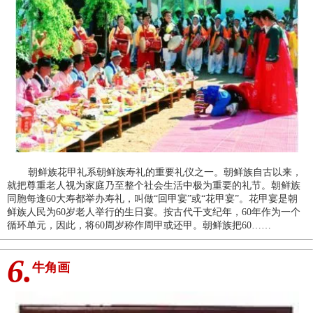
朝鲜族花甲礼系朝鲜族寿礼的重要礼仪之一。朝鲜族自古以来，
就把尊重老人视为家庭乃至整个社会生活中极为重要的礼节。朝鲜族
同胞每逢60大寿都举办寿礼，叫做“回甲宴”或“花甲宴”。花甲宴是朝
鲜族人民为60岁老人举行的生日宴。按古代干支纪年，60年作为一个
循环单元，因此，将60周岁称作周甲或还甲。朝鲜族把60……
6.
牛角画