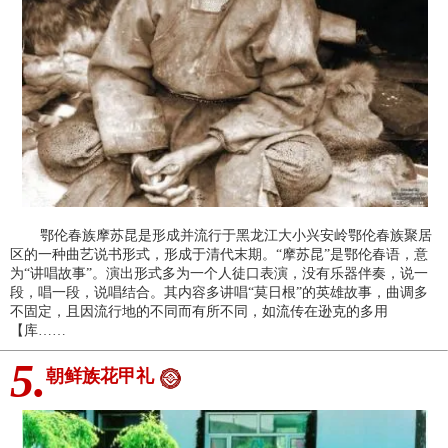
鄂伦春族摩苏昆是形成并流行于黑龙江大小兴安岭鄂伦春族聚居
区的一种曲艺说书形式，形成于清代末期。“摩苏昆”是鄂伦春语，意
为“讲唱故事”。演出形式多为一个人徒口表演，没有乐器伴奏，说一
段，唱一段，说唱结合。其内容多讲唱“莫日根”的英雄故事，曲调多
不固定，且因流行地的不同而有所不同，如流传在逊克的多用
【库……
5.
朝鲜族花甲礼