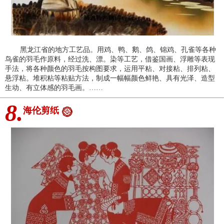
黑龙江省的地方工艺品。用鸡、鸭、鹅、鸽、锦鸡、孔雀等各种
鸟雀的羽毛作原料，经过洗、漂。染等工艺，借鉴国画、浮雕等表现
手法，将各种颜色的羽毛按构图要求，运用平粘、对接粘、排列粘、
悬浮粘。堆积粘等粘贴方法，制成一幅幅颜色鲜艳、具有光泽、造型
生动、有立体感的羽毛画。……
8.
海伦剪纸