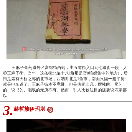
王麻子膏药道外区富锦街西端，由五道街入口到七道街一段，人
称王麻子街。当年，这条街北临十八拐(那是官0暗娼集中的地方)，后
街是素有天桥之称的北市场，西端向北是1鱼市，南面只隔一趟平房
就是电车道了。王麻子街本不宽展，但是热闹非凡，摆摊的、卖艺
的、说书的、唱戏的无所不有。然而，引人比较注目的还要说四家都
以……
3.
赫哲族伊玛堪