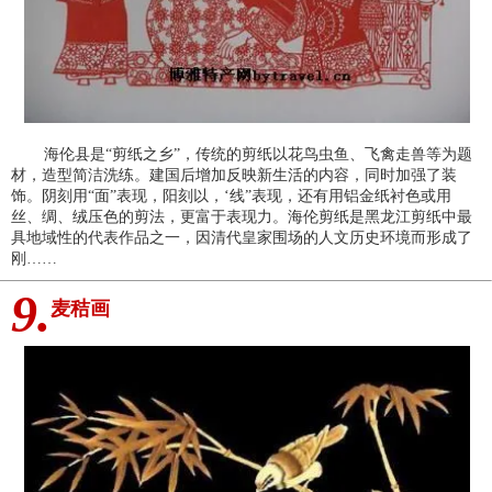
海伦县是“剪纸之乡”，传统的剪纸以花鸟虫鱼、飞禽走兽等为题
材，造型简洁洗练。建国后增加反映新生活的内容，同时加强了装
饰。阴刻用“面”表现，阳刻以，‘线”表现，还有用铝金纸衬色或用
丝、绸、绒压色的剪法，更富于表现力。海伦剪纸是黑龙江剪纸中最
具地域性的代表作品之一，因清代皇家围场的人文历史环境而形成了
刚……
9.
麦秸画