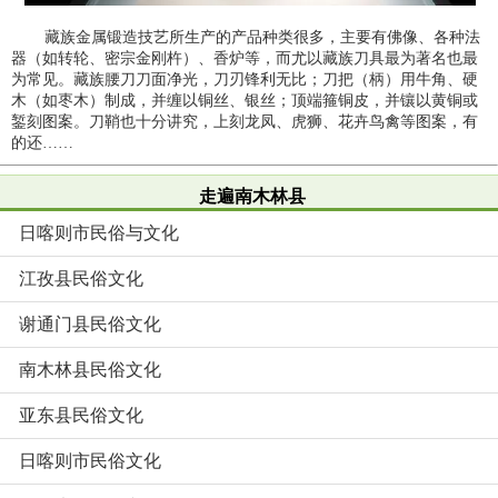
藏族金属锻造技艺所生产的产品种类很多，主要有佛像、各种法
器（如转轮、密宗金刚杵）、香炉等，而尤以藏族刀具最为著名也最
为常见。藏族腰刀刀面净光，刀刃锋利无比；刀把（柄）用牛角、硬
木（如枣木）制成，并缠以铜丝、银丝；顶端箍铜皮，并镶以黄铜或
錾刻图案。刀鞘也十分讲究，上刻龙凤、虎狮、花卉鸟禽等图案，有
的还……
走遍南木林县
日喀则市民俗与文化
江孜县民俗文化
谢通门县民俗文化
南木林县民俗文化
亚东县民俗文化
日喀则市民俗文化