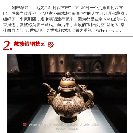
湘巴藏戏——也称“常·扎西直巴”。五世0时一个贵族叫扎西直
巴，后来当过嘎伦。他命家乡南木林“多确·常”的人学习江嘎尔藏戏，
组织了一个藏剧团，逐渐演唱流行起来，因为都是在南木林山沟中的
香河边，就被称为香巴藏戏。而后来，嘎厦的“则恰列空”登记为“常·
扎西直巴”。八世班禅、九世班禅对湘巴较为重视，扶持了一……
2.
藏族锻铜技艺