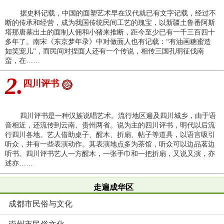
据史料记载，中国的面塑艺术早在汉代就已有文字记载，经过不
断的传承和经营，成为我国传统民间工艺的瑰宝，以新疆土鲁番阿斯
塔那唐墓出土的面制人佣和小猪来推断，距今至少已有一千三百四十
多年了。南宋《东京梦年录》中对做面人也有记载：“有油画糖蜜造
如笑宠儿”，而民间对捏面人还有一个传说，相传三国孔明征伐南
蛮，在……
2.
四川评书
四川评书是一种汉族说唱艺术。流行地区遍及四川城乡，由于语
音相近，还流传到云南、贵州两省。说为主的四川评书，明代以后流
行四川各地。艺人借助桌子、醒木、折扇、帖子等道具，以语言吸引
听众，并有一些表演动作。其表演地点多为茶馆，听众可以边品茗边
听书。四川评书艺人一方醒木，一张手巾和一把折扇，又说又演，亦
述亦……
走遍成华区
成都市民俗与文化