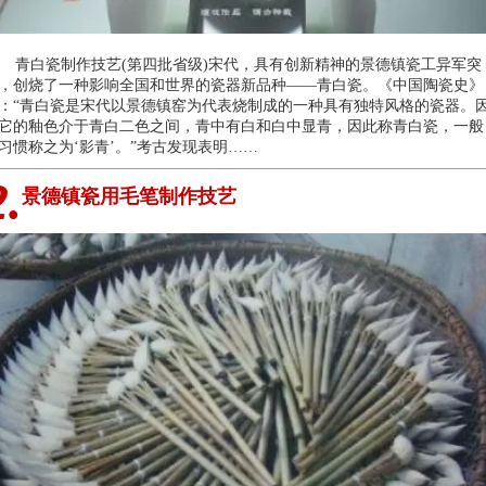
青白瓷制作技艺(第四批省级)宋代，具有创新精神的景德镇瓷工异军突
，创烧了一种影响全国和世界的瓷器新品种——青白瓷。《中国陶瓷史》
：“青白瓷是宋代以景德镇窑为代表烧制成的一种具有独特风格的瓷器。
它的釉色介于青白二色之间，青中有白和白中显青，因此称青白瓷，一般
习惯称之为‘影青’。”考古发现表明……
2.
景德镇瓷用毛笔制作技艺