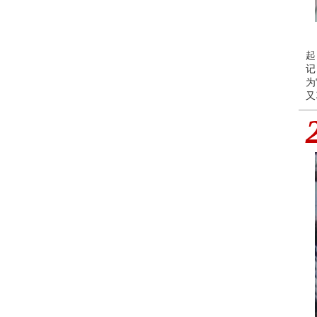
起
记
为
又