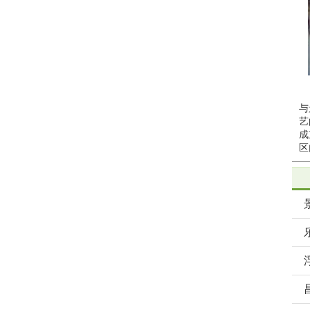
与
艺
成
区