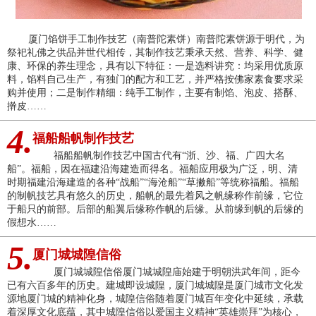
厦门馅饼手工制作技艺（南普陀素饼）南普陀素饼源于明代，为
祭祀礼佛之供品并世代相传，其制作技艺秉承天然、营养、科学、健
康、环保的养生理念，具有以下特征：一是选料讲究：均采用优质原
料，馅料自己生产，有独门的配方和工艺，并严格按佛家素食要求采
购并使用；二是制作精细：纯手工制作，主要有制馅、泡皮、搭酥、
擀皮……
4.
福船船帆制作技艺
福船船帆制作技艺中国古代有“浙、沙、福、广四大名
船”。福船，因在福建沿海建造而得名。福船应用极为广泛，明、清
时期福建沿海建造的各种“战船”“海沧船”“草撇船”等统称福船。福船
的制帆技艺具有悠久的历史，船帆的最先着风之帆缘称作前缘，它位
于船只的前部。后部的船翼后缘称作帆的后缘。从前缘到帆的后缘的
假想水……
5.
厦门城城隍信俗
厦门城城隍信俗厦门城城隍庙始建于明朝洪武年间，距今
已有六百多年的历史。建城即设城隍，厦门城城隍是厦门城市文化发
源地厦门城的精神化身，城隍信俗随着厦门城百年变化中延续，承载
着深厚文化底蕴，其中城隍信俗以爱国主义精神“英雄崇拜”为核心，