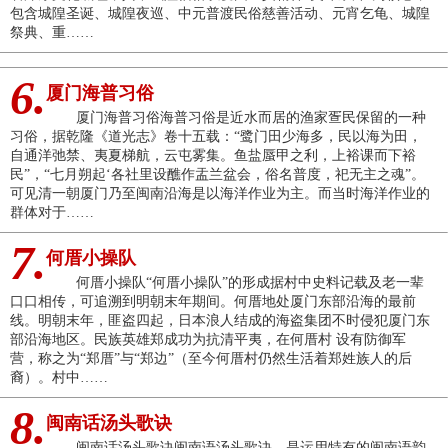
包含城隍圣诞、城隍夜巡、中元普渡民俗慈善活动、元宵乞龟、城隍
祭典、重……
6.
厦门海普习俗
厦门海普习俗海普习俗是近水而居的渔家疍民保留的一种
习俗，据乾隆《道光志》卷十五载：“鹭门田少海多，民以海为田，
自通洋弛禁、夷夏梯航，云屯雾集。鱼盐蜃甲之利，上裕课而下裕
民”，“七月朔起‘各社里设醮作盂兰盆会，俗名普度，祀无主之魂”。
可见清一朝厦门乃至闽南沿海是以海洋作业为主。而当时海洋作业的
群体对于……
7.
何厝小操队
何厝小操队“何厝小操队”的形成据村中史料记载及老一辈
口口相传，可追溯到明朝末年期间。何厝地处厦门东部沿海的最前
线。明朝末年，匪盗四起，日本浪人结成的海盗集团不时侵犯厦门东
部沿海地区。民族英雄郑成功为抗清平夷，在何厝村 设有防御军
营，称之为“郑厝”与“郑边”（至今何厝村仍然生活着郑姓族人的后
裔）。村中……
8.
闽南话汤头歌诀
闽南话汤头歌诀闽南语汤头歌诀，是运用特有的闽南语韵