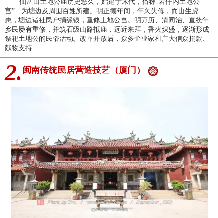
仙岳山土地公庙历史悠久，始建于宋代，俗称“岩仔内土地公
宫”，为塘边及周围百姓所建。明正德年间，年久失修，而山生虎
患，塘边诸社民户捐缘银，重修土地公宫。明万历、清同治、宣统年
乡民屡有重修，并筑石级山路抵庙，远近来拜，香火炽盛，逐渐形成
祭祀土地公的民俗活动。改革开放后，众多企业家和广大信众捐款、
献物支持……
2.
闽南传统民居营造技艺（厦门）