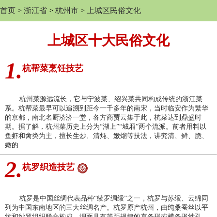
首页
>
浙江省
>
杭州市
>
上城区民俗文化
上城区十大民俗文化
1.
杭帮菜烹饪技艺
杭州菜源远流长，它与宁波菜、绍兴菜共同构成传统的浙江菜
系。杭帮菜最早可以追溯到距今一千多年的南宋，当时临安作为繁华
的京都，南北名厨济济一堂，各方商贾云集于此，杭菜达到鼎盛时
期。据了解，杭州菜历史上分为“湖上”“城厢”两个流派。前者用料以
鱼虾和禽类为主，擅长生炒、清炖、嫩熘等技法，讲究清、鲜、脆、
嫩的……
2.
杭罗织造技艺
杭罗是中国丝绸代表品种“绫罗绸缎”之一，杭罗与苏缎、云绵同
列为中国东南地区的三大丝绸名产。杭罗原产杭州，由纯桑蚕丝以平
纹和纱罗组织联合构成，绸面具有等距规律的直条形或横条形纱孔，