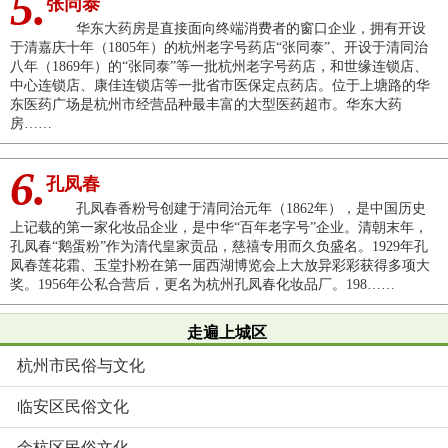
5.
张同泰
华东大药房是直接面向终端消费者的窗口企业，拥有开设
于清嘉庆十年（1805年）的杭州老字号药店“张同泰”、开设于清同治
八年（1869年）的“张同泰”等一批杭州老字号药店，和世缘连锁店、
中心连锁店、康佳连锁店等一批省市医保定点药店。位于上塘路的华
东医药广场是杭州市经营品种最丰富的大型医药超市。华东大药
房……
6.
孔凤春
孔凤春香粉号创建于清同治元年（1862年），是中国历史
上记载的第一家化妆品企业，是中华“百年老字号”企业。清朝末年，
孔凤春“鹅蛋粉”作为清代皇家贡品，慈禧专用而久负盛名。1929年孔
凤春莲花霜、玉堂扑粉在第一届西湖博览会上大放异彩彩获得多项大
奖。1956年公私合营后，更名为杭州孔凤春化妆品厂。198……
走遍上城区
杭州市民俗与文化
临安区民俗文化
余杭区民俗文化