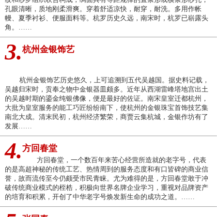
孔眼清晰，质地刚柔滑爽。穿着舒适凉快，耐穿，耐洗。多用作帐
幔、夏季衬衫、便服面料等。杭罗历史久远，南宋时，杭罗已崭露头
角。……
3.
杭州金银饰艺
杭州金银饰艺历史悠久，上可追溯到五代吴越国。据史料记载，
吴越归宋时，贡奉之物中金银器皿颇多。近年从西湖雷峰塔地宫出土
的吴越时期的鎏金纯银佛像，便是最好的佐证。南宋皇室迁都杭州，
大批为皇室服务的能工巧匠纷纷南下，使杭州的金银珠宝首饰技艺集
南北大成。清末民初，杭州经济繁荣，商贾云集杭城，金银作坊有了
发展……
4.
方回春堂
方回春堂，一个数百年来苦心经营所造就的老字号，代表
的是高超神秘的传统工艺、热情周到的服务态度和有口皆碑的商业信
誉，故而流传至今仍颇受市民青睐。尤为难得的是，方回春堂敢于冲
破传统商业模式的桎梏，积极向世界名牌企业学习，重视对品牌资产
的培育和积累，开创了中华老字号焕发新生命的成功之道。……