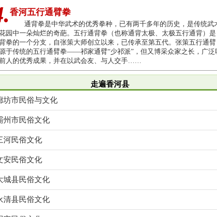
4.
香河五行通臂拳
通背拳是中华武术的优秀拳种，已有两千多年的历史，是传统武
花园中一朵灿烂的奇葩。五行通背拳（也称通背太极、太极五行通背）是
背拳的一个分支，自张策大师创立以来，已传承至第五代。张策五行通臂
源于传统的五行通臂拳——祁家通臂“少祁派”，但又博采众家之长，广泛
前人的优秀成果，并在以武会友、与人交手……
走遍香河县
廊坊市民俗与文化
霸州市民俗文化
三河民俗文化
文安民俗文化
大城县民俗文化
永清县民俗文化