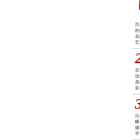
历
的
花
艺
在
说
鼎
彩
出
幡
缀
平