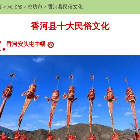
页
>
河北省
>
廊坊市
>
香河县民俗文化
香河县十大民俗文化
1.
香河安头屯中幡