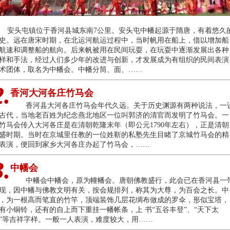
安头屯镇位于香河县城东南7公里。安头屯中幡起源于隋唐，有着悠久
史。远在唐宋时期，在北运河航运过程中，当时帆用在船上，借以增加船
航速和调整船的航向。后来帆被用在民间玩耍，在玩耍中逐渐发展出各种
样和手法，经过人们多少年的改进与创新，才发展成为有组织的民间表演
术团体，取名为中幡会。中幡分筒、面、……
2.
香河大河各庄竹马会
香河县大河各庄竹马会年代久远。关于历史渊源有两种说法，一
古代，当地老百姓为纪念燕北地区一位叫郭济的清官而发明了竹马会。一
竹马会传入大河各庄是在清朝乾隆末年（即公元1790年左右），正是清朝
盛时期。当时在京城里任教的一位姓靳的私塾先生目睹了京城竹马会的精
表演，便回到家乡大河各庄办起了竹马会，……
3.
中幡会
中幡会中幡会，原为幢幡会。唐朝佛教盛行，此会已在香河县一
现，因中幡与佛教文明有关，按会规排列，称其为大尊，为百会之长。中
，为一根高而笔直的竹竿，顶端装饰几层花绸布做成的罗伞，形似宝塔，
有小铜铃，还有的自上而下重挂一幡帐条，上 书“五谷丰登”、“天下太
”等吉祥字样。一般一人表演，难度较大，用……