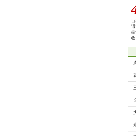
百
通
拳
收