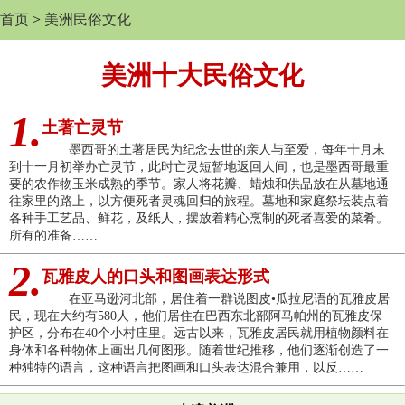
首页
>
美洲民俗文化
美洲十大民俗文化
1.
土著亡灵节
墨西哥的土著居民为纪念去世的亲人与至爱，每年十月末
到十一月初举办亡灵节，此时亡灵短暂地返回人间，也是墨西哥最重
要的农作物玉米成熟的季节。家人将花瓣、蜡烛和供品放在从墓地通
往家里的路上，以方便死者灵魂回归的旅程。墓地和家庭祭坛装点着
各种手工艺品、鲜花，及纸人，摆放着精心烹制的死者喜爱的菜肴。
所有的准备……
2.
瓦雅皮人的口头和图画表达形式
在亚马逊河北部，居住着一群说图皮•瓜拉尼语的瓦雅皮居
民，现在大约有580人，他们居住在巴西东北部阿马帕州的瓦雅皮保
护区，分布在40个小村庄里。远古以来，瓦雅皮居民就用植物颜料在
身体和各种物体上画出几何图形。随着世纪推移，他们逐渐创造了一
种独特的语言，这种语言把图画和口头表达混合兼用，以反……