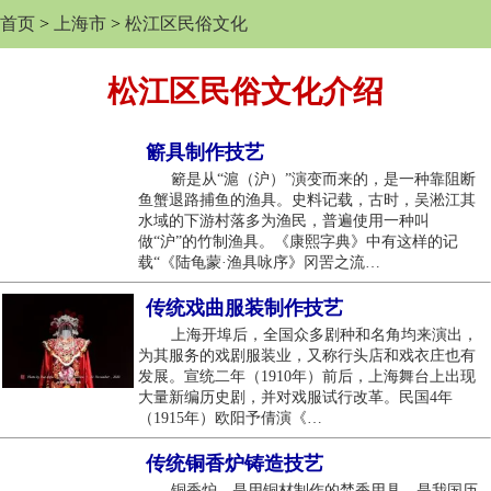
首页
>
上海市
>
松江区民俗文化
松江区民俗文化介绍
簖具制作技艺
簖是从“滬（沪）”演变而来的，是一种靠阻断
鱼蟹退路捕鱼的渔具。史料记载，古时，吴淞江其
水域的下游村落多为渔民，普遍使用一种叫
做“沪”的竹制渔具。《康熙字典》中有这样的记
载“《陆龟蒙·渔具咏序》冈罟之流…
传统戏曲服装制作技艺
上海开埠后，全国众多剧种和名角均来演出，
为其服务的戏剧服装业，又称行头店和戏衣庄也有
发展。宣统二年（1910年）前后，上海舞台上出现
大量新编历史剧，并对戏服试行改革。民国4年
（1915年）欧阳予倩演《…
传统铜香炉铸造技艺
铜香炉，是用铜材制作的焚香用具，是我国历