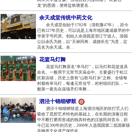
龙”的恩德，便将盐铁塘更名…
余天成堂传统中药文化
余天成堂创始于1782年（清乾隆47年），距今
已有227年历史，可以说是上海市地区建成最早的中
华老字号药房。创始人余游园是浙江宁波人。游园
公以余氏为姓，以“天禄同寿、成德长生”为意，定
店名为余天成。余…
花篮马灯舞
花篮马灯舞原名“串马灯”，以马灯和花篮道具
命名。一般用于元宵节庆庙会中。主要盛行于松江
区新浜镇，历史上曾有“山歌马灯乡”之称。全镇每
村都有串马灯，每逢元宵佳节，村村组织灯队，一
般第一夜先在庙场齐灯串舞…
泗泾十锦细锣鼓
泗泾十锦细锣鼓是上海泗泾地区的吹打艺人们
吸收了昆腔艺术特色的基础上，在长期的演奏过程
中不断打磨而形成的独具特色的汉族民间音乐，距
今已近300年的历史，2008年入选我国第二批国家级
非物质文化遗产保护名…