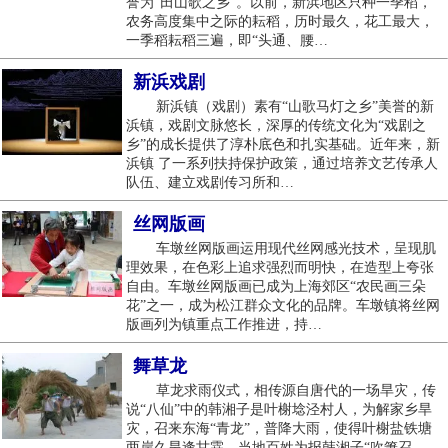
誉为“田山歌之乡”。以前，新浜地区只种一季稻，
农务高度集中之际的耘稻，历时最久，花工最大，
一季稻耘稻三遍，即“头通、腰…
新浜戏剧
新浜镇（戏剧）素有“山歌马灯之乡”美誉的新
浜镇，戏剧文脉悠长，深厚的传统文化为“戏剧之
乡”的成长提供了淳朴底色和扎实基础。近年来，新
浜镇 了一系列扶持保护政策，通过培养文艺传承人
队伍、建立戏剧传习所和…
丝网版画
车墩丝网版画运用现代丝网感光技术，呈现肌
理效果，在色彩上追求强烈而明快，在造型上夸张
自由。车墩丝网版画已成为上海郊区“农民画三朵
花”之一，成为松江群众文化的品牌。车墩镇将丝网
版画列为镇重点工作推进，持…
舞草龙
草龙求雨仪式，相传源自唐代的一场旱灾，传
说“八仙”中的韩湘子是叶榭埝泾村人，为解家乡旱
灾，召来东海“青龙”，普降大雨，使得叶榭盐铁塘
两岸久旱逢甘霖。当地百姓为报韩湘子“吹箫召