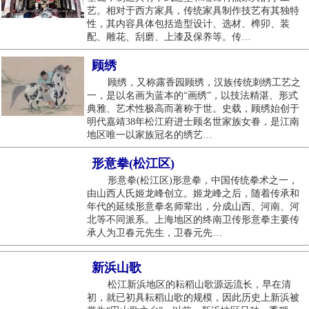
艺。相对于西方家具，传统家具制作技艺有其独特
性，其内容具体包括造型设计、选材、榫卯、装
配、雕花、刮磨、上漆及保养等。传…
顾绣
顾绣，又称露香园顾绣，汉族传统刺绣工艺之
一，是以名画为蓝本的“画绣”，以技法精湛、形式
典雅、艺术性极高而著称于世。史载，顾绣始创于
明代嘉靖38年松江府进士顾名世家族女眷，是江南
地区唯一以家族冠名的绣艺…
形意拳(松江区)
形意拳(松江区)形意拳，中国传统拳术之一，
由山西人氏姬龙峰创立。姬龙峰之后，随着传承和
年代的延续形意拳名师辈出，分成山西、河南、河
北等不同派系。上海地区的终南卫传形意拳主要传
承人为卫春元先生，卫春元先…
新浜山歌
松江新浜地区的耘稻山歌源远流长，早在清
初，就已初具耘稻山歌的规模，因此历史上新浜被