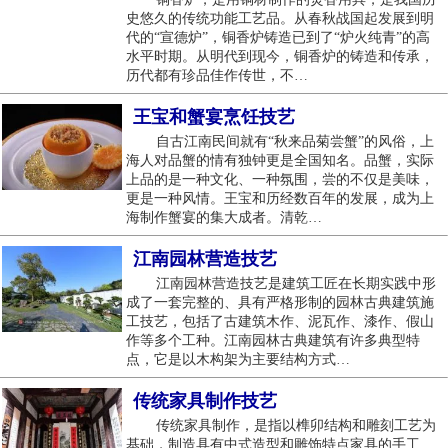
史悠久的传统功能工艺品。从春秋战国起发展到明
代的“宣德炉”，铜香炉铸造已到了“炉火纯青”的高
水平时期。从明代到现今，铜香炉的铸造和传承，
历代都有珍品佳作传世，不…
王宝和蟹宴烹饪技艺
自古江南民间就有“秋来品菊尝蟹”的风俗，上
海人对品蟹的情有独钟更是全国知名。品蟹，实际
上品的是一种文化、一种氛围，尝的不仅是美味，
更是一种风情。王宝和历经数百年的发展，成为上
海制作蟹宴的集大成者。清乾…
江南园林营造技艺
江南园林营造技艺是建筑工匠在长期实践中形
成了一套完整的、具有严格形制的园林古典建筑施
工技艺，包括了古建筑木作、泥瓦作、漆作、假山
作等多个工种。江南园林古典建筑有许多典型特
点，它是以木构架为主要结构方式…
传统家具制作技艺
传统家具制作，是指以榫卯结构和雕刻工艺为
基础，制造具有中式造型和雕饰特点家具的手工