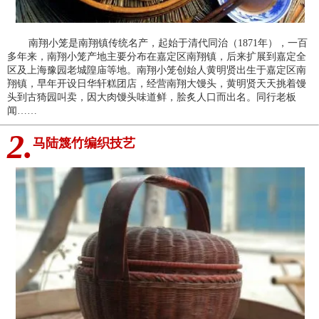
南翔小笼是南翔镇传统名产，起始于清代同治（1871年），一百
多年来，南翔小笼产地主要分布在嘉定区南翔镇，后来扩展到嘉定全
区及上海豫园老城隍庙等地。南翔小笼创始人黄明贤出生于嘉定区南
翔镇，早年开设日华轩糕团店，经营南翔大馒头，黄明贤天天挑着馒
头到古猗园叫卖，因大肉馒头味道鲜，脍炙人口而出名。同行老板
闻……
2.
马陆篾竹编织技艺