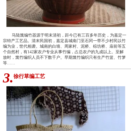
马陆篾编竹器源于明末清初，距今已有三百多年历史，为嘉定一
宗特产工艺品。清末民国初，嘉定县城南门至石冈一带不少村民以竹
编为业，世代相袭。城南的白墙、周家村、泥桥、棕坊桥、庙前等五
个自然村，有142家农户专业从事竹编，占总农户的九成以上。至解
放时，篾竹编织人员不下数千户。早期篾竹编织只有生产竹篮、竹箩
等……
3.
徐行草编工艺