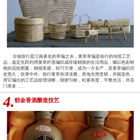
古镇徐行是江南著名的草编之乡，黄草草编是徐行的传统工艺
品，嘉定先民利用黄草杆茎编织成玲珑精致的生活用品，缀以色彩鲜
艳的花纹图案，精细美观，轻巧方便，成为一方名产，其黄草编织历
史悠久，饮誉中外。徐行黄草色泽淡雅，质地光滑坚韧，并能染色，
用它编出的工艺品纹理清晰，细密匀称，松紧有度，平整光洁，并且
门类多……
4.
郁金香酒酿造技艺