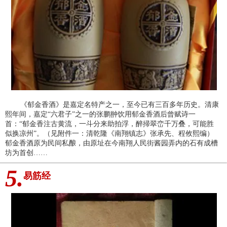
《郁金香酒》是嘉定名特产之一，至今已有三百多年历史。清康
熙年间，嘉定“六君子”之一的张鹏翀饮用郁金香酒后曾赋诗一
首：“郁金香注古黄流，一斗分来助拍浮，醉掃翠峦千万叠，可能胜
似换凉州”。（见附件一：清乾隆《南翔镇志》张承先、程攸熙编）
郁金香酒原为民间私酿，由原址在今南翔人民街酱园弄内的石有成槽
坊为首创……
5.
易筋经