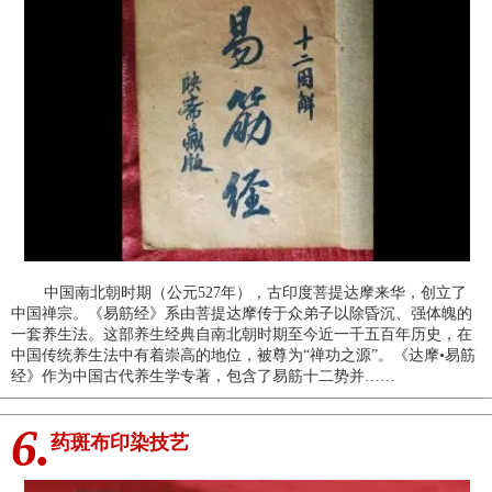
中国南北朝时期（公元527年），古印度菩提达摩来华，创立了
中国禅宗。《易筋经》系由菩提达摩传于众弟子以除昏沉、强体魄的
一套养生法。这部养生经典自南北朝时期至今近一千五百年历史，在
中国传统养生法中有着崇高的地位，被尊为“禅功之源”。《达摩•易筋
经》作为中国古代养生学专著，包含了易筋十二势并……
6.
药斑布印染技艺