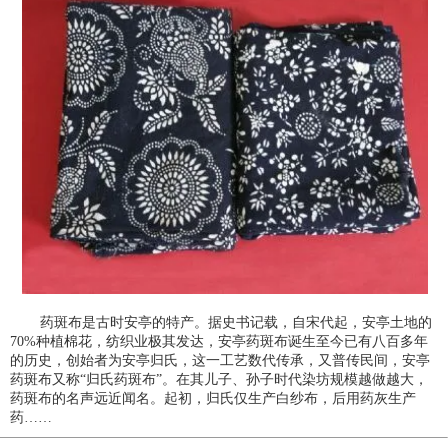
药斑布是古时安亭的特产。据史书记载，自宋代起，安亭土地的
70%种植棉花，纺织业极其发达，安亭药斑布诞生至今已有八百多年
的历史，创始者为安亭归氏，这一工艺数代传承，又普传民间，安亭
药斑布又称“归氏药斑布”。在其儿子、孙子时代染坊规模越做越大，
药斑布的名声远近闻名。起初，归氏仅生产白纱布，后用药灰生产
药……