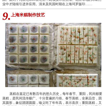
业中才陆续引进并应用。清末及民国时期在上海珂罗版印……
9.
上海米糕制作技艺
蒸糕在嘉定已有数百年的悠久历史，每年春节、重阳，民间都要
蒸糕，是民间流传极广、十分普遍的习俗。春节蒸糕，全家品尝，因
其圆形，象征团团圆圆，喻义吃了年年高，表示喜庆；重阳蒸糕，又