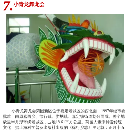
7.
小青龙舞龙会
小青龙舞龙会菊园新区位于嘉定老城区的西北面，1997年经市委
批准，由原嘉西乡、徐行镇、娄塘镇、嘉定镇街道划分而成。整个地
貌呈半月形环绕老城区，占地18.61平方公里。菊园人素来钟爱传统
文化，据上海科学普及出版社出版的《徐行乡志》里记载：正月十五