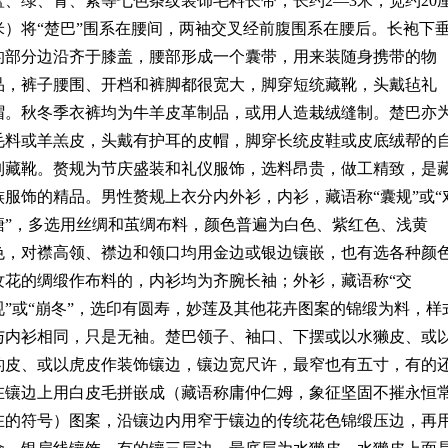
蓝、绿、青、紫等七色条纹装饰毛料长带，长约2—3米，宽约20
米）将“楚巴”围系在腰间，两袖交叉经前腹围系在腰后。长袍下
的部分边沿齐于膝盖，腰部形成一个囊带，用来装随身携带的物
品，裤子腰围、开档和裤脚都很宽大，脚穿短统藏靴，头戴毡礼
帽。秋冬季衣裤均为牛羊皮革制品，或用人造栽绒缝制。楚巴亦
毛料或羊羔皮，头戴有护耳的皮帽，脚穿长统皮鞋或皮底绒帮的
制藏靴。赘规为节庆盛装和礼仪服饰，选料昂贵，做工精致，是
族服饰的精品。男性赘规上衣分内外衫，内衫，藏语称“囊规”或“
塘”，多选用丝绸和茧绸布料，颜色普遍为白色、紫红色、浅黄
色，对襟高领、襟边和领口均用金边或银边镶嵌，也有选各种颜
纹花的绸缎作布料的，内衫均为齐腕长袖；外衫，藏语称“交
规”或“崩冬”，选印有圆寿，妙莲及其他花卉图案的锦缎为料，样
与内衫相同，只是无袖。楚巴领子、袖口、下摆或以水獭皮、或
豹皮、或以虎皮作装饰镶边，镶边宽尺许，最窄也有五寸，有的
在镶边上用白皮毛拼嵌成（藏语称庸仲仁姆，象征坚固不摧永恒
在的符号）图案，沿镶边内用窄于镶边的传统花色锦缎压边，再