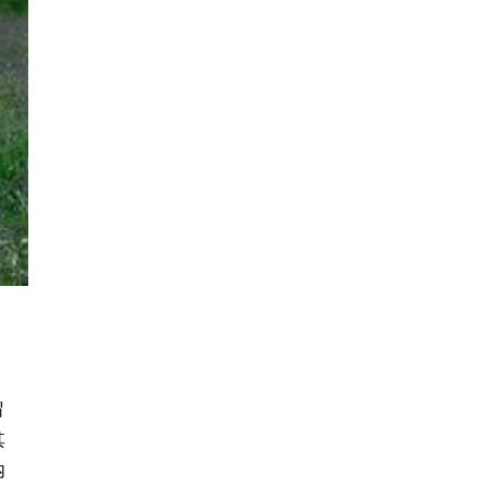
帽
其
内