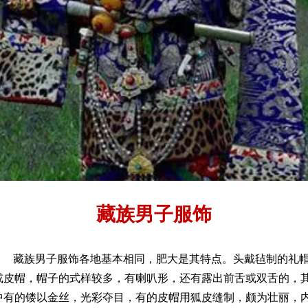
藏族男子服饰
藏族男子服饰各地基本相同，肥大是其特点。头戴毡制的礼
或皮帽，帽子的式样较多，有喇叭形，还有露出前舌或双舌的，
中有的镂以金丝，光彩夺目，有的皮帽用狐皮缝制，颇为壮丽，