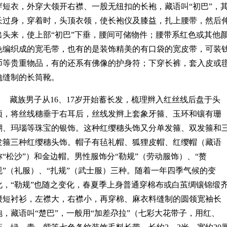
穿短衣，外穿大领开右襟、一股无纽扣的长袍，藏语叫“初巴”，
长过身，穿着时，头顶衣领，使长袍仪及膝益，扎上腰带，然后
出头来，使上部“初巴”下垂，腰间可储物件；腰带系红色或其他
色编织成的宽毛带，也有的是装饰精美的有口袋的宽皮带，可装
币等贵重物品，有的还系有佛像的护身符；下穿长裤，套入皮或
氇缝制的长筒靴。
藏族男子从16、17岁开始蓄长发，梳理辫入红丝线后盘于头
顶，将丝线穗垂于右耳后，丝线发辫上套象牙箍、玉环和镶有珊
瑚、玛瑙等珠宝的银饰。这种红缨穗头饰又分单发箍、双发箍和
发箍三种红缨穗头饰。帽子有毡礼帽、狐狸皮帽、红缨帽（藏语
称“松沙”）和金边帽。男性服饰分“勒规”（劳动服饰）、“赘
规”（礼服）、“扎规”（武士服）三种。随着一年四季气候的变
化，“勒规”也随之变化，春夏季上身普通穿棉布或白茧绸镶锦缎
腰短衬衫，左襟大，右襟小，再穿棉、麻衣料缝制的圆领宽袖长
袍，藏语叫“楚巴”，一般用“加差尕拉”（七彩大花带子，用红、