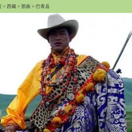
页
>
西藏
>
那曲
>
巴青县