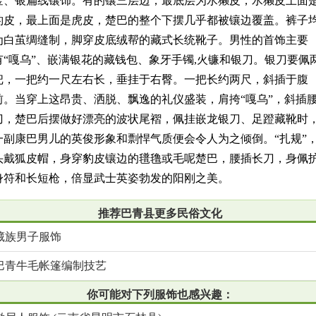
金、银扁线镶饰。有的镶三层边，最底层为水獭皮，水獭皮上面
豹皮，最上面是虎皮，楚巴的整个下摆几乎都被镶边覆盖。裤子
为白茧绸缝制，脚穿皮底绒帮的藏式长统靴子。男性的首饰主要
有“嘎乌”、嵌满银花的藏钱包、象牙手镯,火镰和银刀。银刀要佩
把，一把约一尺左右长，垂挂于右臀。一把长约两尺，斜插于腹
前。当穿上这昂贵、洒脱、飘逸的礼仪盛装，肩挎“嘎乌”，斜插
刀，楚巴后摆做好漂亮的波状尾褶，佩挂嵌龙银刀、足蹬藏靴时
一副康巴男儿的英俊形象和剽悍气质便会令人为之倾倒。“扎规”
头戴狐皮帽，身穿豹皮镶边的氆氇或毛呢楚巴，腰插长刀，身佩
身符和长短枪，倍显武士英姿勃发的阳刚之美。
推荐巴青县更多民俗文化
藏族男子服饰
巴青牛毛帐篷编制技艺
你可能对下列服饰也感兴趣：