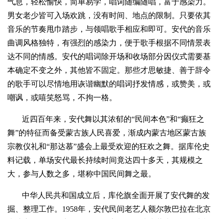
气息，轻松愉快，简单易学，唱词随编随唱，富于感染力。
男女老少皆可入场欢跳，没有时间、地点的限制。只要依其
音乐的节奏甩巾踏步，与领唱歌手相应和即可。安代的音乐
曲调风格独特，有强烈的感染力，便于歌手根据不同情景表
达不同的情感。安代的唱词除开场和收场部分因仪式需要基
本确定不变之外，其他皆不固定。那些才思敏捷、善于辞令
的歌手可以尽情地用诙谐幽默的唱词抒发情感，或赞美，或
嘲讽，或嘻笑怒骂，不拘一格。
近四百年来，安代舞以其浓郁的“民间本色”和“癫狂之
舞”的特征而备受蒙古族人民喜爱，渐成内蒙古地区蒙古族
宗教仪礼和“那达慕”盛会上最受欢迎的狂欢之舞。据库伦史
料记载，单场安代最长持续时间竟达四十多天，其规模之
大，参与人数之多，堪称中国民间舞之最。
中华人民共和国成立后，库伦旗全面开展了安代舞的发
掘、整理工作。1958年，安代民间老艺人额尔敦巴拉在北京