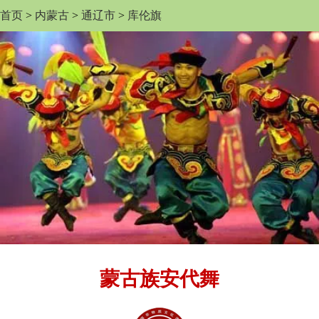
首页
>
内蒙古
>
通辽市
>
库伦旗
蒙古族安代舞