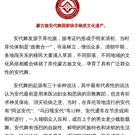
蒙古族安代舞国家级非物质文化遗产。
安代舞发源于库伦旗，据考证约形成于明末清初。当时
库伦体制是“政教合一”，寺庙林立，僧侣众多。清朝中期，
各地闯关东的移民大量涌入草原，不同部落、不同地域的文
化风俗相糅合铸就了库伦蒙古族文化，孕育了具有广泛群众
性的安代舞。
安代舞的起源有三十余种说法，其中最有代表性的说法
认为安代最初是用来医治妇女相思病的宗教舞蹈，也含有祈
求神灵保佑、消灾祛病之意。当时，在库伦等地流行的安代
有“阿达安代”、“乌日嘎安代”等12种。安代通常在节庆或闲
暇时进行，一人领唱众人应和，成百上千的男女老少载歌载
舞。安代舞有强烈的自娱性、鲜明的民族特色和浓郁的生活