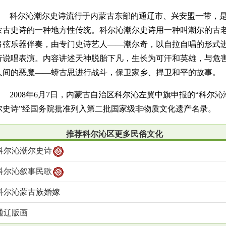
科尔沁潮尔史诗流行于内蒙古东部的通辽市、兴安盟一带，
蒙古史诗的一种地方性传统。科尔沁潮尔史诗用一种叫潮尔的古
弓弦乐器伴奏，由专门史诗艺人——潮尔奇，以自拉自唱的形式
行说唱表演。内容讲述天神脱胎下凡，生长为可汗和英雄，与危
人间的恶魔——蟒古思进行战斗，保卫家乡、捍卫和平的故事。
2008年6月7日，内蒙古自治区科尔沁左翼中旗申报的“科尔沁
尔史诗”经国务院批准列入第二批国家级非物质文化遗产名录。
推荐科尔沁区更多民俗文化
科尔沁潮尔史诗
科尔沁叙事民歌
科尔沁蒙古族婚嫁
通辽版画