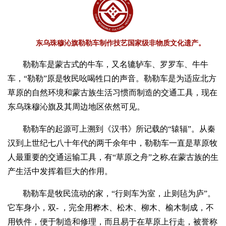
东乌珠穆沁旗勒勒车制作技艺国家级非物质文化遗产。
勒勒车是蒙古式的牛车，又名辘轳车、罗罗车、牛牛
车，“勒勒”原是牧民吆喝牲口的声音。勒勒车是为适应北方
草原的自然环境和蒙古族生活习惯而制造的交通工具，现在
东乌珠穆沁旗及其周边地区依然可见。
勒勒车的起源可上溯到《汉书》所记载的“辕辐”。从秦
汉到上世纪七八十年代的两千余年中，勒勒车一直是草原牧
人最重要的交通运输工具，有“草原之舟”之称,在蒙古族的生
产生活中发挥着巨大的作用。
勒勒车是牧民流动的家，“行则车为室，止则毡为庐”。
它车身小，双- ，完全用桦木、松木、柳木、榆木制成，不
用铁件，便于制造和修理，而且易于在草原上行走，被誉称