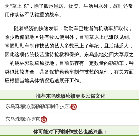
为“草上飞”，除了搬运毡房、物资、生活用水外，战时还常
用作驮运军队辎重的战车。
随着经济的快速发展，勒勒车已逐渐为机动车所取代，
除少数偏僻地区还有牧民使用外，目前草原上已难以见到。
掌握勒勒车制作技艺的艺人多数已上了年纪，且后继乏人，
因此这项传统技艺亟待抢救和保护。东乌旗地处四大草原之
一的锡林郭勒草原腹地，目前仍存有一定数量的勒勒车，种
类也比较齐全，具备保护勒勒车制作技艺的条件，有关方面
应根据当地具体情况迅速展开工作。
推荐东乌珠穆沁旗更多民俗文化
东乌珠穆沁旗勒勒车制作技艺
东乌珠穆沁搏克
你可能对下列制作技艺也感兴趣：