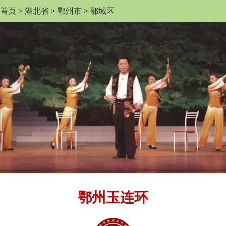
首页
>
湖北省
>
鄂州市
>
鄂城区
鄂州玉连环