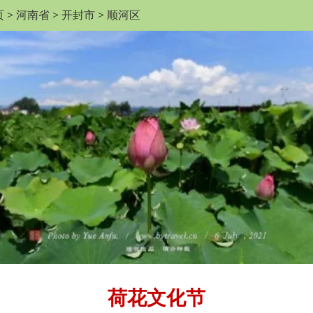
页
>
河南省
>
开封市
>
顺河区
荷花文化节