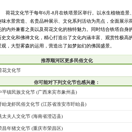
荷花文化节于每年6月-8月在铁塔景区举行。以水生植物造景
趣味水景营造、名贵品种展示、文化系列活动为亮点，全面展示
花的内外兼蓄之美以及荷花文化的独特魅力。同时结合铁塔自身
历史文化和佛禅文化，精心打造出了文化内涵丰富、观赏性极高
景观，大型雾森的运用，营造出了如梦如幻的佛国盛景。
推荐顺河区更多民俗文化
荷花文化节
你可能对下列文化节也感兴趣：
中平镇民族文化节 (广西来宾市象州县)
盱眙龙虾民俗文化节 (江苏省淮安市盱眙县)
冼太夫人文化节 (海南省澄迈县)
荣昌年猪文化节 (重庆市荣昌区)