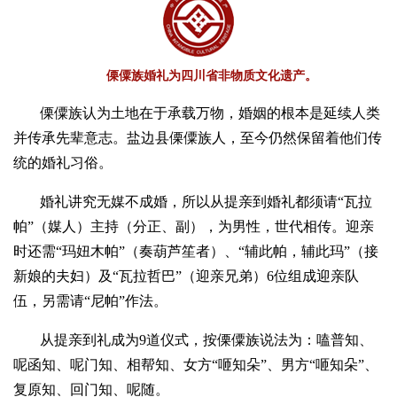
傈僳族婚礼为四川省非物质文化遗产。
傈僳族认为土地在于承载万物，婚姻的根本是延续人类
并传承先辈意志。盐边县傈僳族人，至今仍然保留着他们传
统的婚礼习俗。
婚礼讲究无媒不成婚，所以从提亲到婚礼都须请“瓦拉
帕”（媒人）主持（分正、副），为男性，世代相传。迎亲
时还需“玛妞木帕”（奏葫芦笙者）、“辅此帕，辅此玛”（接
新娘的夫妇）及“瓦拉哲巴”（迎亲兄弟）6位组成迎亲队
伍，另需请“尼帕”作法。
从提亲到礼成为9道仪式，按傈僳族说法为：嗑普知、
呢函知、呢门知、相帮知、女方“咂知朵”、男方“咂知朵”、
复原知、回门知、呢随。