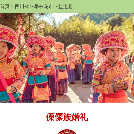
首页
>
四川省
>
攀枝花市
>
盐边县
傈僳族婚礼