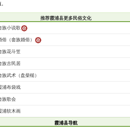
值。
推荐霞浦县更多民俗文化
畲族小说歌
婚俗（畲族婚俗）
畲族花斗笠
畲族古民居
畲族武术（盘柴槌）
霞浦布袋戏
畲族歌会
霞浦软木画
霞浦县导航