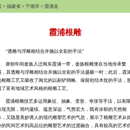
页
>
福建省
>
宁德市
>
霞浦县
霞浦根雕
“透雕与浮雕相结合并施以全彩的手法”
唐朝年间畲族入迁闽东霞浦一带，畲族根雕便在当地传承繁
盛，其透雕与浮雕相结合并施以全彩的手法盛极一时；此后，霞
的根雕工艺又吸收了闽北的以剔铲阔略、保留疤结木纹的手法，
成了富有地域艺术风格的根雕工艺。
霞浦根雕技艺多运用象征、抽象、变形、夸张等手法，以有
表现无限，简约凝练、蕴意深远，气势宏大，既有浓郁的天然根
味，又隐显美妙诱人的现代雕塑艺术的气息，展示了根雕艺术从
朴的民间艺术到高品位的雕塑艺术的过渡融合，具有较高的艺术