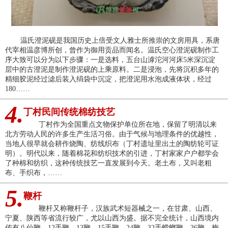
温氏澄泥砚是我国历史上倍受文人雅士所推崇的文房用具，系唐
代宰相温彦博所创，曾作为御用贡品而闻名。温氏空心澄泥砚制作工
序大致可以分为以下步骤：一是选料，五台山滹沱河河床5米深沉淀
层中的古澄泥是制作澄泥砚的上乘原料。二是浸泡，先将沉积多年的
精细胶泥经过滤后装入绢袋中沉淀，把澄泥用水泡成液体状，经过
180……
4.
丁村民间传统棉纺技艺
丁村作为全国重点文物保护单位所在地，保留了明清以来
北方劳动人民的许多生产生活习俗。由于气候与地理条件的优越性，
当地人很早就会耕作烧陶、纺线织布（丁村遗址里出土的陶纺轮可证
明）。明代以来，随着棉花和纺织技术的引进，丁村家家户户都学会
了种棉和纺织，这种传统技艺一直发展到今天。老土布，又叫老粗
布、手织布，……
5.
鞭杆
鞭杆又称鞭杆子，汉族武术短器械之一，在甘肃、山西、
宁夏、陕西等省流行较广，尤以山西为盛。据不完全统计，山西境内
传有八仙鞭、12手鞭、13鞭、15手鞭、24鞭、32手螳螂鞭、36鞭、梅