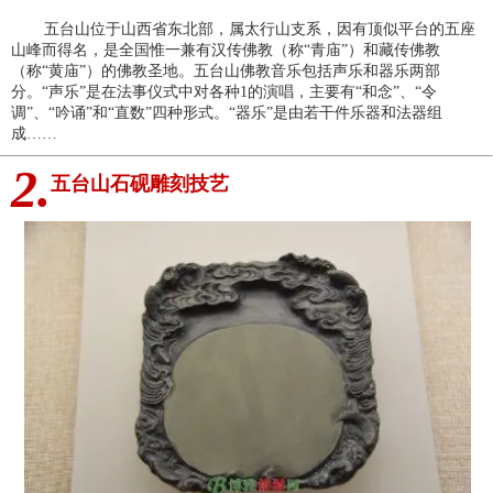
五台山位于山西省东北部，属太行山支系，因有顶似平台的五座
山峰而得名，是全国惟一兼有汉传佛教（称“青庙”）和藏传佛教
（称“黄庙”）的佛教圣地。五台山佛教音乐包括声乐和器乐两部
分。“声乐”是在法事仪式中对各种1的演唱，主要有“和念”、“令
调”、“吟诵”和“直数”四种形式。“器乐”是由若干件乐器和法器组
成……
2.
五台山石砚雕刻技艺