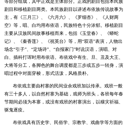
等部分组成，其中正戏是主体部分。正戏的剧目包括本民族
剧目和移植剧目两类。本民族剧目以讲述布依族传说故事为
主，有《三月三》、《六月六》、《罗细杏》、《人财两
空》等，唱、白均用布依语，民族特色十分浓郁。移植剧目
主要从汉族民间故事移植而来，包括《玉堂春》、《蟒蛇
记》、《秦香莲》、《祝英台》等，用“双语”表演，人物出
场念“引子”、“定场诗”、“自报家门”时说汉语，演唱、对
白、插科打诨时用布依语。布依戏中有生、旦、丑及大王、
大将等分工，各脚色的舞台调度都是三步或五步一转身，演
唱过程中对面穿梭，形式活泼，风格质朴。
布依戏主要由村寨的民间业余戏班加以传承。戏班一般
有三十多人，以自然村寨为基础，戏师为班头，各班每年春
节期间必须为本寨，或没有戏班的村寨演出，以穰灾祈福、
驱鬼逐疫。
布依戏具有历史学、民俗学、宗教学、戏曲学等方面的