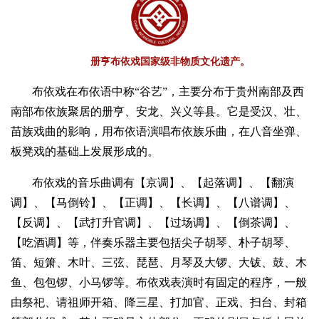
册亨布依戏国家级非物质文化遗产。
布依戏在布依语中称“谷艺”，主要分布于贵州南部及西
南部布依族聚居的册亨、安龙、兴义等县。它是受汉、壮、
苗族戏曲的影响，用布依语演唱布依族乐曲，在八音坐弹、
板凳戏的基础上发展形成的。
布依戏的音乐曲调有【京调】、【起落调】、【翻演
调】、【马倒铃】、【正调】、【长调】、【八谱调】、
【反调】、【武打升官调】、【过场调】、【倒茶调】、
【吃酒调】等，伴奏乐器主要包括尖子胡琴、朴子胡琴、
笛、短箫、木叶、三弦、琵琶、月琴及大锣、大钹、鼓、木
鱼、包包锣、小马锣等。布依戏表演时有固定的程序，一般
由祭祀、请祖师开箱、降三星、打加官、正戏、扫台、封箱