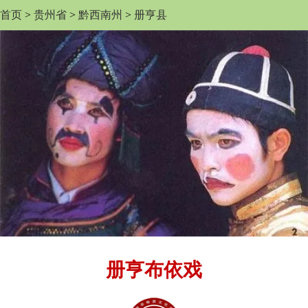
首页
>
贵州省
>
黔西南州
>
册亨县
册亨布依戏