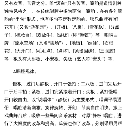
又有欢音、苦音之分。唯“滚白”只有苦音。嘛韵是道情剧种
独特风格之一。在传统唱腔中多为两句一嘛韵，亦有多句嘛
韵的“串句”形式，也有多句不定数定韵的。弦乐曲牌有[鲜
花开]（又名“游花园”）、[开板]、[八板]、[雪花飘]、[分点
子]、[梳妆台]、[双放牛]、[游板]（即“游弦”）等；唢呐曲
牌：[流水空场]（又名“摆场”）、[地留]、[娃娃]、[石榴
花]、[大开门]、[毛毛点]、[点将]、[紧慢因缘]、[三眼腔]
等；板头有大起板、小安板、尖板（艺人称“安头”）等。
2.唱腔规律。
慢板，过门后静板，开口于强拍；二八板，过门完后开
口于后半拍；紧板，过门完紧接着开口；尖板，紧打慢唱，
开口较自由。以“说唱体”（静板）为主要形式，唱词平易通
俗，唱腔清新幽雅。旋律婉转、开朗、节奏自由明快。搬上
戏曲舞台后，吸收一些民间音乐素材，对原“静板”唱腔，进
行了大幅度的改革和提高。嘛簧也作了改革，分别采用男帮