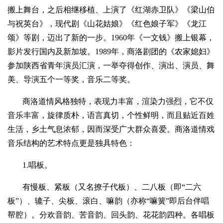
搬上舞台，之后相继移植、上演了《红湖赤卫队》《梁山伯
与祝英台》，现代剧《山花姑娘》《红色娘子军》《龙江
颂》等剧，迈出了新的一步。1960年《一文钱》搬上银幕，
影片发行国内及新加坡。1989年，商洛剧团的《农家媳妇》
参加陕西省青年演员汇演，一举夺得创作、演出、演员、舞
美、导演五个一等奖，音乐二等奖。
商洛道情风格独特，表现力丰富，渲染力强烈，它不仅
音乐丰富，旋律质朴，语言真切，个性鲜明，而且贴近百姓
生活，乡土气息浓郁，因而深受广大群众喜爱。商洛道情戏
音乐结构的艺术特点更是独具特色：
1.唱板。
有慢板、紧板（又名撩子代板）、二八板（即“二六
板”）、辘子、尖板、滚白、嘛韵（亦称“嘛簧”即后台伴唱
帮腔）。分欢音韵、苦音韵、回头韵、花花韵四种。各唱板