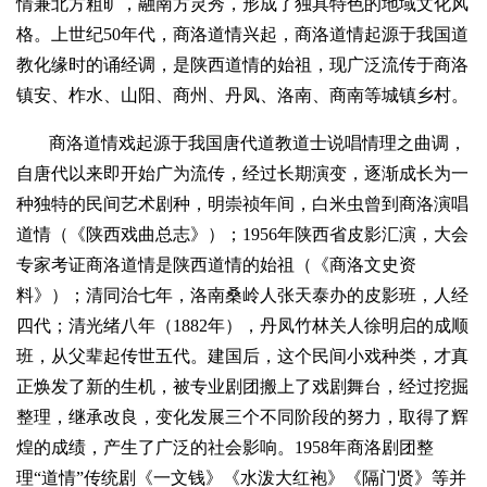
情兼北方粗旷，融南方灵秀，形成了独具特色的地域文化风
格。上世纪50年代，商洛道情兴起，商洛道情起源于我国道
教化缘时的诵经调，是陕西道情的始祖，现广泛流传于商洛
镇安、柞水、山阳、商州、丹凤、洛南、商南等城镇乡村。
商洛道情戏起源于我国唐代道教道士说唱情理之曲调，
自唐代以来即开始广为流传，经过长期演变，逐渐成长为一
种独特的民间艺术剧种，明崇祯年间，白米虫曾到商洛演唱
道情（《陕西戏曲总志》）；1956年陕西省皮影汇演，大会
专家考证商洛道情是陕西道情的始祖（《商洛文史资
料》）；清同治七年，洛南桑岭人张天泰办的皮影班，人经
四代；清光绪八年（1882年），丹凤竹林关人徐明启的成顺
班，从父辈起传世五代。建国后，这个民间小戏种类，才真
正焕发了新的生机，被专业剧团搬上了戏剧舞台，经过挖掘
整理，继承改良，变化发展三个不同阶段的努力，取得了辉
煌的成绩，产生了广泛的社会影响。1958年商洛剧团整
理“道情”传统剧《一文钱》《水泼大红袍》《隔门贤》等并