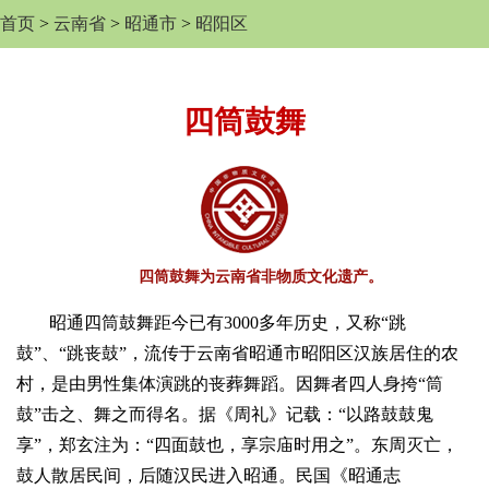
首页
>
云南省
>
昭通市
>
昭阳区
四筒鼓舞
四筒鼓舞为云南省非物质文化遗产。
昭通四筒鼓舞距今已有3000多年历史，又称“跳
鼓”、“跳丧鼓”，流传于云南省昭通市昭阳区汉族居住的农
村，是由男性集体演跳的丧葬舞蹈。因舞者四人身挎“筒
鼓”击之、舞之而得名。据《周礼》记载：“以路鼓鼓鬼
享”，郑玄注为：“四面鼓也，享宗庙时用之”。东周灭亡，
鼓人散居民间，后随汉民进入昭通。民国《昭通志