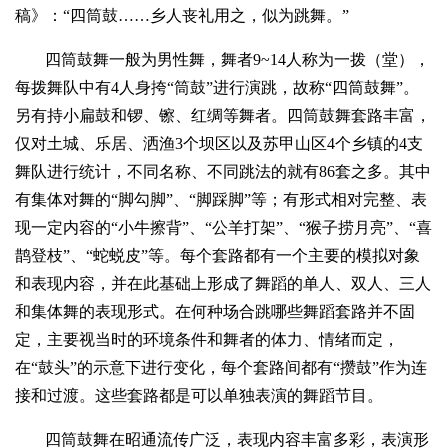
稿》：“四筒鼓……乡人丧礼用之，似为跳舞。”
四筒鼓舞一般为男性舞，舞者9~14人称为一拨（堂），
每拨舞队中有4人身挎“筒鼓”进行演跳，故称“四筒鼓舞”。
另有持小扁鼓和锣、镲、红绸等舞者。四筒鼓舞套路丰富，
仅对土城、乐居、洒渔3个坝区以及苏甲山区4个乡镇的4支
舞队进行统计，不同名称、不同跳法的就有86套之多。其中
有集体对舞的“脚勾脚”、“脚踩脚”等；有形式相对完整、表
现一定内容的“小牛擦背”、“公羊打架”、“猴子捞月亮”、“喜
鹊登枝”、“蛇蜕皮”等。每个套路都有一个主要的模拟对象
和表现内容，并在此基础上形成了舞蹈的单人、双人、三人
和集体舞的表现形式。在何种场合跳哪些舞蹈套路并不固
定，主要视当时的环境条件和舞者的体力、情绪而定，
在“鼓头”的示意下进行变化，每个套路间都有“攒鼓”作为连
接和过渡。这些套路都是可以单独表演的舞蹈节目。
四筒鼓舞在昭通流传广泛，表现内容丰富多彩，表演形