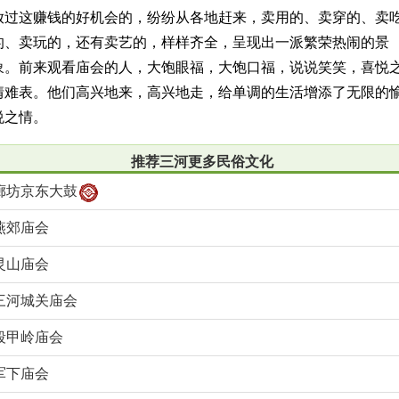
放过这赚钱的好机会的，纷纷从各地赶来，卖用的、卖穿的、卖
的、卖玩的，还有卖艺的，样样齐全，呈现出一派繁荣热闹的景
象。前来观看庙会的人，大饱眼福，大饱口福，说说笑笑，喜悦
情难表。他们高兴地来，高兴地走，给单调的生活增添了无限的
悦之情。
推荐三河更多民俗文化
廊坊京东大鼓
燕郊庙会
灵山庙会
三河城关庙会
段甲岭庙会
军下庙会