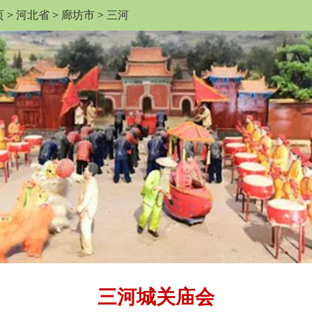
页
>
河北省
>
廊坊市
>
三河
三河城关庙会