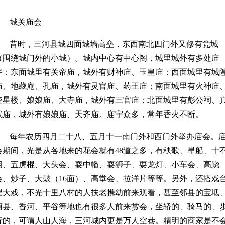
城关庙会
昔时，三河县城四面城墙高垒，东西南北四门外又修有瓮城
（围绕城门外的小城）。城内中心有中心阁，城里城外有多处庙
宇：东面城里有关帝庙，城外有财神庙、玉皇庙；西面城里有城
庙、地藏庵、孔庙，城外有灵官庙、药王庙；南面城里有火神庙
奎星楼、娘娘庙、大寺庙，城外有三官庙；北面城里有彭公祠、
武庙，城外有娘娘庙、天齐庙。庙宇众多，常年香火不断。
每年农历四月二十八、五月十一南门外和西门外举办庙会。
会期间，光是从各地来的花会就有48道之多，有秧歌、旱船、十
闲、五虎棍、大头会、耍中幡、耍狮子、耍龙灯、小车会、高跷
会、炒子、大鼓（16面）、高堂会、拉洋片等等。另外，还搭戏
唱大戏，不光十里八村的人扶老携幼前来观看，甚至邻县的宝坻
蓟县、香河、平谷等地也有很多人前来赏会，坐轿的、骑马的、
行的，可谓人山人海，三河城内更是万人空巷。精明的商家是不