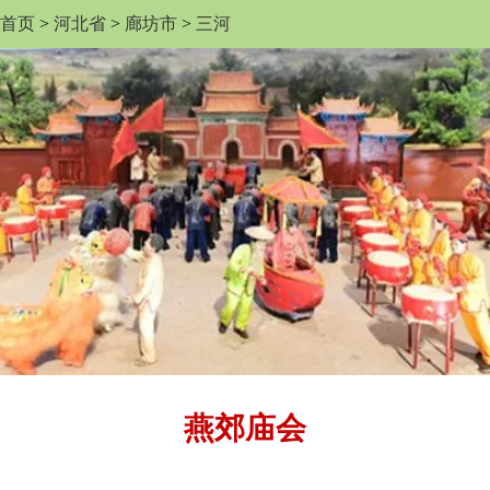
首页
>
河北省
>
廊坊市
>
三河
燕郊庙会