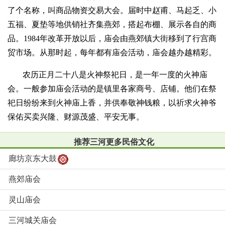
了个名称，叫商品物资交易大会。届时中赵甫、马起乏、小
五福、夏垫等地供销社齐集燕郊，搭起布棚、展示各自的商
品。1984年改革开放以后，庙会由燕郊镇大街移到了行宫商
贸市场。从那时起，每年都有庙会活动，庙会越办越精彩。
农历正月二十八是火神祭祀日，是一年一度的火神庙
会。一般参加庙会活动的是镇里各家商号、店铺。他们在祭
祀日纷纷来到火神庙上香，并供奉敬神钱粮，以祈求火神爷
保佑买卖兴隆、财源茂盛、平安无事。
推荐三河更多民俗文化
廊坊京东大鼓
燕郊庙会
灵山庙会
三河城关庙会