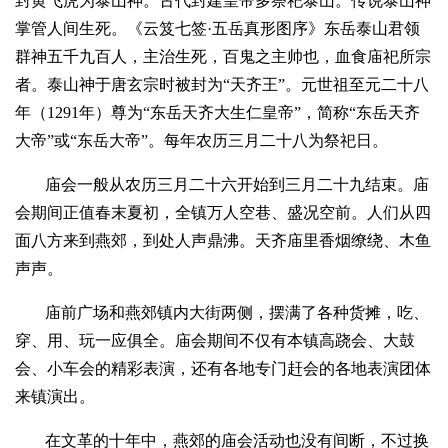
封黄飞虎为泰山神。古代封建皇帝多祭祀泰山。传说泰山神
掌管人间生死。《云笈七签·五岳真形图序》东岳泰山君领
群神五千九百人，主治生死，百鬼之主帅也，血食庙祀所宗
者。泰山神于唐玄宗时被封为“天齐王”。元世祖至元二十八
年（1291年）尊为“东岳天齐大生仁皇帝”，简称“东岳天齐
大帝”或“东岳大帝”。每年农历三月二十八为祭祀日。
庙会一般从农历三月二十六开始到三月二十九结束。庙
会期间正值春末夏初，全镇万人空巷、盛况空前。人们从四
面八方来到燕郊，到处人声鼎沸。天齐庙里香烟缭绕、木鱼
声声。
庙前广场和燕郊镇内大街两侧，摆满了各种货摊，吃、
穿、用、玩一应俱全。庙会期间不仅有本镇高跷会、大鼓
会、小车会的精彩表演，还有各地专门赶会的各地表演团体
来镇演出。
在文革的十年中，燕郊的庙会活动也没有间断，不过换