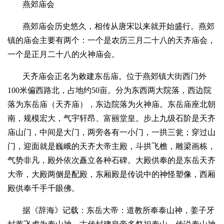
燕郊庙会
燕郊庙会历史悠久，相传从唐宋以来就开始盛行。燕郊
镇的庙会主要有两个：一个是农历三月二十八的天齐庙会，
一个是正月二十八的火神庙会。
天齐庙会正名为敕建东岳庙。位于燕郊镇大街西门外
100米偏西路北，占地约50亩。分为东西两大院落，西边院
落为东岳庙（天齐庙），东边院落为火神庙。东岳庙座北朝
南，规模宏大，气宇轩昂、富丽堂皇。步上九级石阶是天齐
庙山门，中间是大门，两旁各有一小门，一拱三瓮；穿过山
门，迎面就是巍峨的天齐大帝主殿，斗拱飞檐，雕梁画栋，
气势非凡，殿外依次矗立各种石碑。大殿供奉的是东岳天齐
大帝，大殿两侧是配殿，东厢殿是传说中的神怪塑像，西厢
殿供奉千手千眼佛。
据《辞海》记载：东岳大帝：道教所奉泰山神，姜子牙