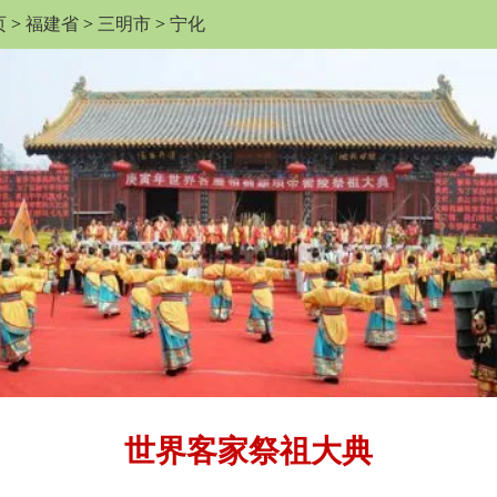
页
>
福建省
>
三明市
>
宁化
世界客家祭祖大典