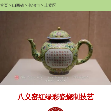
首页
>
山西省
>
长治市
>
上党区
八义窑红绿彩瓷烧制技艺