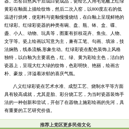
器。出窑自然风干后成白瓷成品，瓷绘艺人用毛笔蘸上红绿
黄彩在釉面上描绘纹饰，然后二次入窑，以800度左右的低
温进行烘烤，使彩料与瓷釉慢慢烧结，在白釉上呈现鲜艳的
红绿彩。红绿彩瓷器的种类有碗、盘、瓶、钵、盒、碟、
盏、小人、动物、玩具等，图案有折枝花卉、鱼虫、人物、
文字等。瓷上绘画以写意为主，兼有工笔、勾画、填涂，技
法娴熟，线条流畅,形象生动。红绿彩瓷在配色装饰上风格
独特，以白釉为主要底色，红、绿、黄为彩绘主色，洁白的
瓷器上，呈现大红大绿的纹饰，色彩明快、艳丽，绘画古
朴、豪放，洋溢着浓郁的喜庆气氛。
八义红绿彩瓷在艺术水准、成型工艺、烧制水平等方面
具有较高成就，尤其是胎、彩分烧工艺，为当时瓷器装饰手
法的一种创新和尝试，开创了在器物上施彩绘画的先河，具
有重要的工艺研究价值。
推荐上党区更多民俗文化