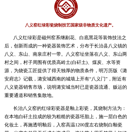
八义窑红绿彩瓷烧制技艺国家级非物质文化遗产。
八义红绿彩是磁州窑系继剔花、白底黑花等装饰技法之
后，创新而成的一种瓷器装饰艺术，分布于长治县八义镇的
八义、东山、南泉庄村一带。八义窑址坐落在八义、东山两
村之间，村子周围有优质高岭土(白矸土)、煤炭、水等资
源，为烧瓷工匠提供了得天独厚的物质条件，明万历版《潞
安府志》记载，潞安城西南的城墙上开有“八义门”，附近有
八义瓷器销售市场，说明潞安城当时已是瓷器流通、贩运的
重要通道和销售集散地。
长治八义窑的红绿彩瓷器是釉上彩瓷，其烧制方法为：
在本地白矸土拉成的较为粗糙的瓷器坯胎上，施一层白色的
化妆土，再施透明釉后，入窑高温1200度左右烧制白釉瓷