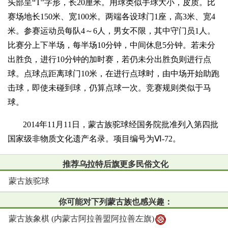
头部呈“T”字形，长20厘米。用球类似手球大小，皮质。比
赛场地长150米、宽100米。两端各设球门1座，高3米、宽4
米。参赛运动员每队4～6人，男女不限，其中守门员1人。
比赛分上下半场，每半场10分钟，中间休息5分钟。若未分
出胜负，进行10分钟的加时赛，若仍未分出胜负则进行点
球。点球点距离球门10米，在进行点球时，由中场开始助跑
击球，即使未碰到球，仍算点球一次。竞赛规则类似于马
球。
2014年11月11日，蒙古族驼球经国务院批准列入第四批
国家级非物质文化遗产名录。项目编号为Ⅵ-72。
推荐乌拉特后旗更多民俗文化
蒙古族驼球
你可能对下列蒙古族也感兴趣：
蒙古族象棋 (内蒙古阿拉善盟阿拉善左旗)