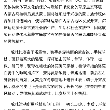
艺“（骑马、射箭、摔跤）项目那样传承下来。出于对蒙古
民族传统体育文化的保护与缓解日渐恶化的草原生态环境，
内蒙古乌拉特后旗从蒙古国将这项趋于式微的蒙古族传统体
育项目引进国内，使得驼球运动在内蒙古地区发展开来。驼
球运动源于蒙古族社会的生产、生活和社会实践中，因此该
项运动也传承着蒙古民族特有的热情豪迈的民风和能征善战
的民族精神。
驼球比赛富于观赏性。骑手身穿艳丽的蒙古袍，手持球
杖，驱赶着高大的骆驼，挥杆追击驼球，带球、传球、拦
截、射门等，驼球在粗壮的骆驼腿间穿梭，看似笨拙的骆驼
在骑手的吆喝指挥下，变得灵活敏捷，奔跑迅速，前后左右
身躯转动自如。尤其是在冬季雪地上进行比赛，骑手身穿皮
袍，骆驼的皮毛正是最厚实的时候，长长的驼毛在奔跑中随
风摆动，显得极其威武雄壮，比赛场面十分热烈。
驼球运动所用球杖形似门球杆，柄长1.4米，木质，球杖