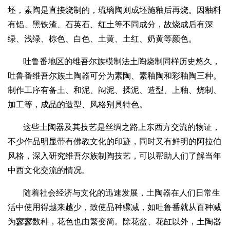
坯，素陶是直接烧制的，琉璃陶则成坯施釉后再烧。因釉料
有铝、黑铁渣、石英石、红土等不同成分，故烧成后有深
绿、浅绿、棕色、白色、土黄、土红、奶黄等颜色。
吐鲁番地区的维吾尔族模制法土陶烧制同样历史悠久，
吐鲁番维吾尔族土陶器可分为素陶、素釉陶和彩釉陶三种。
制作工序有备土、和泥、闷泥、揉泥、造型、上釉、烧制、
加工等，成品的造型、风格别具特色。
这些土陶器及其技艺是丝绸之路上东西方交流的物证，
不少作品明显带有佛教文化的印迹，同时又有鲜明的阿拉伯
风格，深入研究维吾尔族制陶技艺，可以帮助人们了解当年
中西文化交流的情况。
随着社会经济与文化的迅速发展，土陶器在人们日常生
活中使用得越来越少，致使品种骤减，如吐鲁番就从百种减
为寥寥数种，花色也由繁变简。除花盆、花缸以外，土陶器