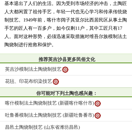
基本退出了人们的生活。因为受到市场经济的冲击，土陶匠
人大都闲置了祖传手艺，年轻一代也无心学习和传承传统烧
制技艺。1949年前，喀什市阔子其亚尔比西居民区从事土陶
手艺的匠人有一百多户，如今仅剩11户，其中工匠只有17
人。面对这种形势，必须迅速采取措施对维吾尔族模制法土
陶烧制进行抢救和保护。
推荐英吉沙县更多民俗文化
英吉沙模制法土陶烧制技艺
花毡、印花布织染技艺
你可能对下列土陶也感兴趣：
喀什模制法土陶烧制技艺 (新疆喀什喀什市)
吐鲁番模制法土陶烧制技艺 (新疆吐鲁番市)
昌邑土陶烧制技艺 (山东省潍坊昌邑)