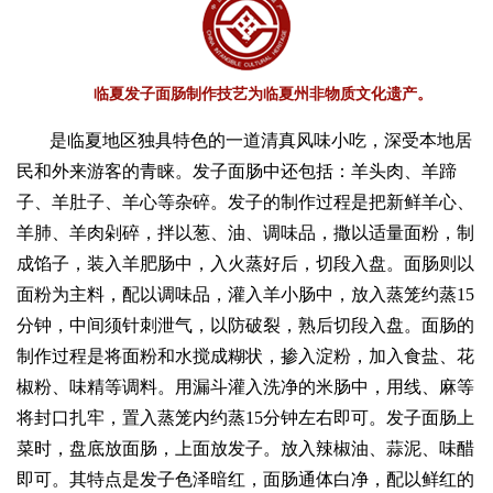
临夏发子面肠制作技艺为临夏州非物质文化遗产。
是临夏地区独具特色的一道清真风味小吃，深受本地居
民和外来游客的青睐。发子面肠中还包括：羊头肉、羊蹄
子、羊肚子、羊心等杂碎。发子的制作过程是把新鲜羊心、
羊肺、羊肉剁碎，拌以葱、油、调味品，撒以适量面粉，制
成馅子，装入羊肥肠中，入火蒸好后，切段入盘。面肠则以
面粉为主料，配以调味品，灌入羊小肠中，放入蒸笼约蒸15
分钟，中间须针刺泄气，以防破裂，熟后切段入盘。面肠的
制作过程是将面粉和水搅成糊状，掺入淀粉，加入食盐、花
椒粉、味精等调料。用漏斗灌入洗净的米肠中，用线、麻等
将封口扎牢，置入蒸笼内约蒸15分钟左右即可。发子面肠上
菜时，盘底放面肠，上面放发子。放入辣椒油、蒜泥、味醋
即可。其特点是发子色泽暗红，面肠通体白净，配以鲜红的