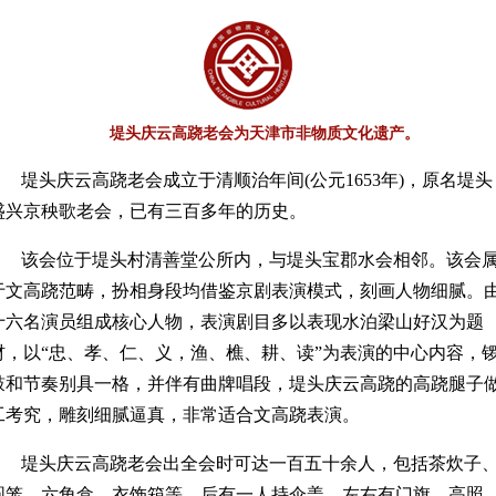
堤头庆云高跷老会为天津市非物质文化遗产。
堤头庆云高跷老会成立于清顺治年间(公元1653年)，原名堤头
盛兴京秧歌老会，已有三百多年的历史。
该会位于堤头村清善堂公所内，与堤头宝郡水会相邻。该会
于文高跷范畴，扮相身段均借鉴京剧表演模式，刻画人物细腻。
十六名演员组成核心人物，表演剧目多以表现水泊梁山好汉为题
材，以“忠、孝、仁、义，渔、樵、耕、读”为表演的中心内容，
鼓和节奏别具一格，并伴有曲牌唱段，堤头庆云高跷的高跷腿子
工考究，雕刻细腻逼真，非常适合文高跷表演。
堤头庆云高跷老会出全会时可达一百五十余人，包括茶炊子
圆笼、六角盒、衣饰箱等，后有一人持伞盖，左右有门旗、高照