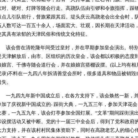
软对、硬对、灯牌等随会行走。高跷队伍由引锣和令旗指挥，踩
鼓点儿引队前行，督旗紧跟其后。堤头庆云高跷老会出全会时，
伍人数可达一百五十余人，场面宏大、壮观，因长期在天津活动
使其具有浓郁的天津民俗和传统文化特征。
该会曾在清乾隆年间受过皇封，并在早期参加皇会演出。特
是天津解放后，由市、区组织的历次皇会，该会都以积极的态度
娘娘宫、千佛寺随会道行会，并在娘娘宫搭棚设摆。(以上均有相
记录)不料在一九四八年拆清善堂会所时，很多道具和物品被销毁
遗失。
一九四九年新中国成立后，在各方支持下，该会焕然一新，
参加了庆祝新中国成立的- 踩街大典，一九五三年，参加天津花会
比赛，一九五九年，该会灯亭参加全国灯展。“文革”期间踩街演
和设摆活动又被中断。党的十一届三中全会后，得到了党和政府
大力支持，并在该村村民集体资助下，同时在高跷老艺人的细心