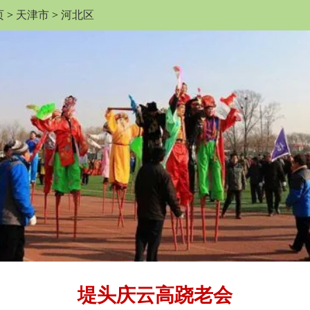
页
>
天津市
>
河北区
堤头庆云高跷老会