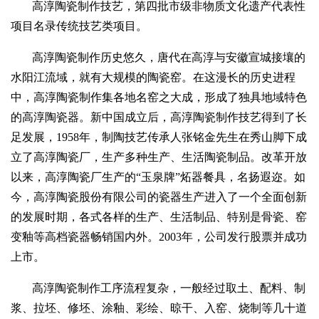
高淳陶瓷制作技艺，第四批市级非物质文化遗产代表性
项目名录传统技艺类项目。
高淳陶瓷制作历史悠久，唐代在高淳与安徽宣城接壤的
水阳江流域，就有大规模的陶瓷窑。在这漫长的历史进程
中，高淳陶瓷制作集各地名窑之大成，形成了独具地域特色
的高淳陶瓷器。新中国成立后，高淳陶瓷制作技艺得到了长
足发展，1958年，制陶技艺传承人张铭金先生在秀山脚下成
立了高淳陶瓷厂，生产多种生产、生活陶瓷制品。改革开放
以来，高淳陶瓷厂生产的“玉泉牌”炻器餐具，名扬遐迩。如
今，高淳陶瓷股份有限公司的瓷器生产进入了一个全面创新
的发展时期，各式各样的生产、生活制品、特别是骨瓷、窑
变釉等高档瓷器畅销国内外。2003年，公司发行股票并成功
上市。
高淳陶瓷制作工序流程复杂，一般经过取土、配料、制
浆、拉坯、修坯、涂釉、彩绘、晾干、入窑、烧制等几十道